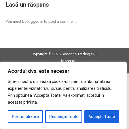
Lasă un răspuns
You must be
logged in
to post a comment.
Copyright © 2026 Geocons Trading SRL
footer ro
www.materiale-geosintetice.ro
|
www.depozite-ecologice.ro
Acordul dvs. este necesar
Site-ul nostru utilizeaza cookie-uri, pentru imbunatatirea
experientei vizitatorului si/sau pentru analizarea traficului.
Prin optiunea "Accepta Toate" va exprimati acordul in
aceasta privinta.
Personalizare
Respinge Toate
Accepta Toate