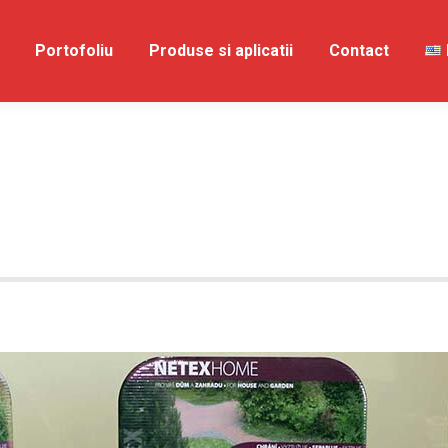
spre Noi
Portofoliu
Portofoliu
Produse si aplicatii
Produse si aplicatii
Contact
Contac