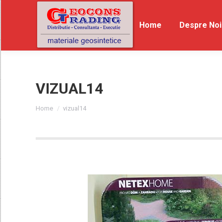
Home
Home
Despre Noi
De
VIZUAL14
You are here:
Home
vizual14