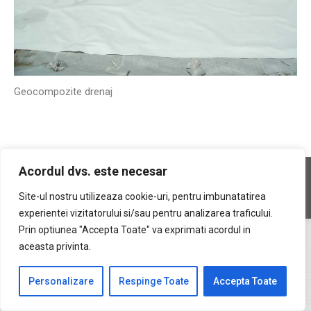
Geocompozite drenaj
Acordul dvs. este necesar
Copyright © 2026 Geocons Trading SRL
footer ro
Site-ul nostru utilizeaza cookie-uri, pentru imbunatatirea
www.materiale-geosintetice.ro
|
www.depozite-ecologice.ro
experientei vizitatorului si/sau pentru analizarea traficului.
Prin optiunea "Accepta Toate" va exprimati acordul in
aceasta privinta.
Personalizare
Respinge Toate
Accepta Toate