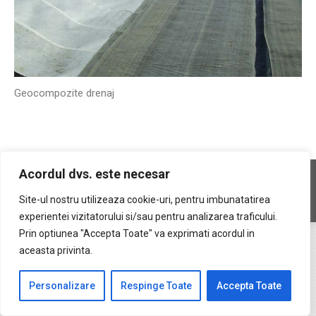
Geocompozite drenaj
Acordul dvs. este necesar
Copyright © 2026 Geocons Trading SRL
footer ro
Site-ul nostru utilizeaza cookie-uri, pentru imbunatatirea
www.materiale-geosintetice.ro
|
www.depozite-ecologice.ro
experientei vizitatorului si/sau pentru analizarea traficului.
Prin optiunea "Accepta Toate" va exprimati acordul in
aceasta privinta.
Personalizare
Respinge Toate
Accepta Toate