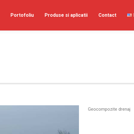
spre Noi
Portofoliu
Portofoliu
Produse si aplicatii
Produse si aplicatii
Contact
Contac
Geocompozite drenaj