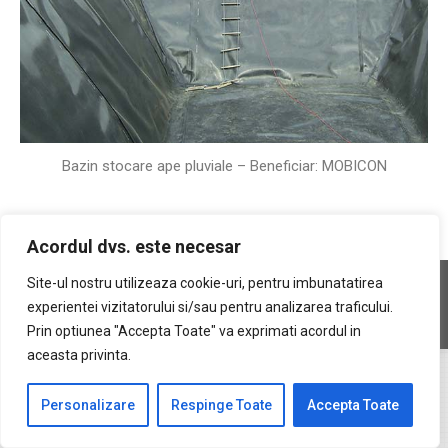
Bazin stocare ape pluviale – Beneficiar: MOBICON
Acordul dvs. este necesar
Copyright © 2026 Geocons Trading SRL
Site-ul nostru utilizeaza cookie-uri, pentru imbunatatirea
footer ro
experientei vizitatorului si/sau pentru analizarea traficului.
www.materiale-geosintetice.ro
|
www.depozite-ecologice.ro
Prin optiunea "Accepta Toate" va exprimati acordul in
aceasta privinta.
Personalizare
Respinge Toate
Accepta Toate