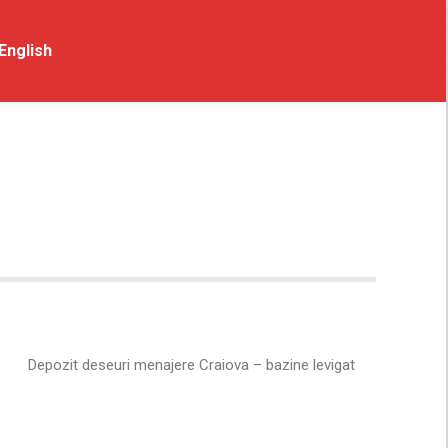
t
English
English
Depozit deseuri menajere Craiova – bazine levigat