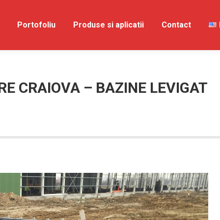
spre Noi
Portofoliu
Portofoliu
Produse si aplicatii
Produse si aplicatii
Contact
Contac
E CRAIOVA – BAZINE LEVIGAT