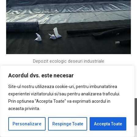
Depozit ecologic deseuri industriale
– Beneficiar VIVANI SRL
Acordul dvs. este necesar
Site-ul nostru utilizeaza cookie-uri, pentru imbunatatirea
experientei vizitatorului si/sau pentru analizarea traficului.
Prin optiunea "Accepta Toate" va exprimati acordul in
Copyright © 2026 Geocons Trading SRL
aceasta privinta.
footer ro
www.materiale-geosintetice.ro
|
www.depozite-ecologice.ro
Personalizare
Respinge Toate
Accepta Toate